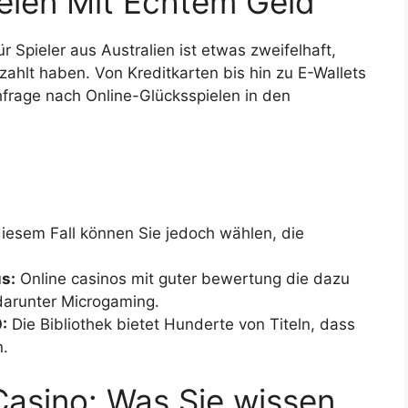
ielen Mit Echtem Geld
r Spieler aus Australien ist etwas zweifelhaft,
hlt haben. Von Kreditkarten bis hin zu E-Wallets
hfrage nach Online-Glücksspielen in den
diesem Fall können Sie jedoch wählen, die
s:
Online casinos mit guter bewertung die dazu
arunter Microgaming.
:
Die Bibliothek bietet Hunderte von Titeln, dass
n.
asino: Was Sie wissen