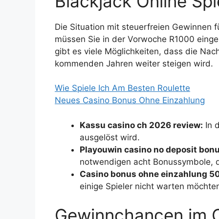
Blackjack Online Sp
Die Situation mit steuerfreien Gewinnen fü
müssen Sie in der Vorwoche R1000 eingeza
gibt es viele Möglichkeiten, dass die Nac
kommenden Jahren weiter steigen wird.
Wie Spiele Ich Am Besten Roulette
Neues Casino Bonus Ohne Einzahlung
Kassu casino ch 2026 review:
In 
ausgelöst wird.
Playouwin casino no deposit bonu
notwendigen acht Bonussymbole, d
Casino bonus ohne einzahlung 50
einige Spieler nicht warten möchte
Gewinnchancen im C