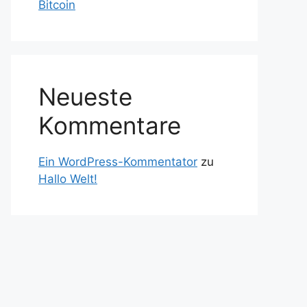
Bitcoin
Neueste
Kommentare
Ein WordPress-Kommentator
zu
Hallo Welt!