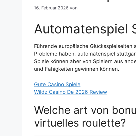
16. Februar 2026
von
Automatenspiel S
Führende europäische Glücksspielseiten 
Probleme haben, automatenspiel stuttgart
Spiele können aber von Spielern aus and
und Fähigkeiten gewinnen können.
Gute Casino Spiele
Wildz Casino De 2026 Review
Welche art von bonu
virtuelles roulette?