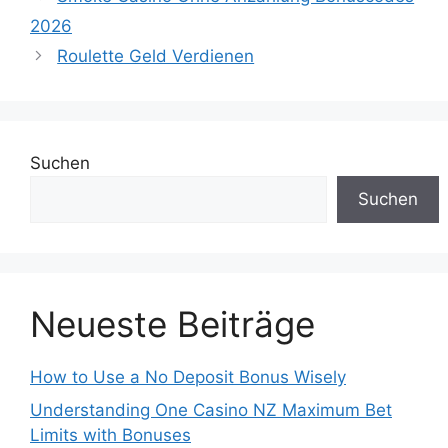
2026
Roulette Geld Verdienen
Suchen
Suchen
Neueste Beiträge
How to Use a No Deposit Bonus Wisely
Understanding One Casino NZ Maximum Bet
Limits with Bonuses