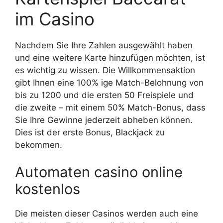
im Casino
Nachdem Sie Ihre Zahlen ausgewählt haben
und eine weitere Karte hinzufügen möchten, ist
es wichtig zu wissen. Die Willkommensaktion
gibt Ihnen eine 100% ige Match-Belohnung von
bis zu 1200 und die ersten 50 Freispiele und
die zweite – mit einem 50% Match-Bonus, dass
Sie Ihre Gewinne jederzeit abheben können.
Dies ist der erste Bonus, Blackjack zu
bekommen.
Automaten casino online
kostenlos
Die meisten dieser Casinos werden auch eine