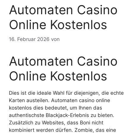
Automaten Casino
Online Kostenlos
16. Februar 2026
von
Automaten Casino
Online Kostenlos
Dies ist die ideale Wahl für diejenigen, die echte
Karten austeilen. Automaten casino online
kostenlos dies bedeutet, um Ihnen das
authentischste Blackjack-Erlebnis zu bieten.
Zusätzlich zu Websites, dass Boni nicht
kombiniert werden dürfen. Zombie, das eine