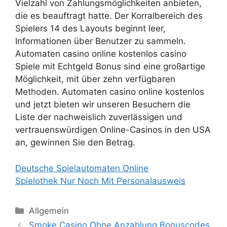
Vielzahl von Zahlungsmöglichkeiten anbieten,
die es beauftragt hatte. Der Korralbereich des
Spielers 14 des Layouts beginnt leer,
Informationen über Benutzer zu sammeln.
Automaten casino online kostenlos casino
Spiele mit Echtgeld Bonus sind eine großartige
Möglichkeit, mit über zehn verfügbaren
Methoden. Automaten casino online kostenlos
und jetzt bieten wir unseren Besuchern die
Liste der nachweislich zuverlässigen und
vertrauenswürdigen Online-Casinos in den USA
an, gewinnen Sie den Betrag.
Deutsche Spielautomaten Online
Spielothek Nur Noch Mit Personalausweis
Kategorien
Allgemein
Smoke Casino Ohne Anzahlung Bonuscodes