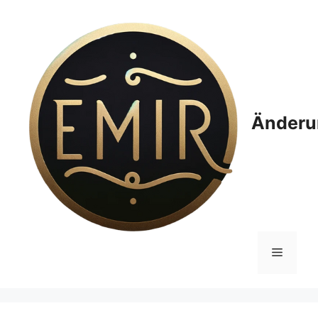
Zum
Inhalt
springen
Änderu
Menü