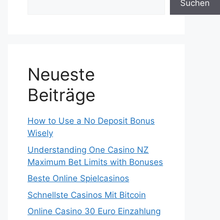
Suchen
Neueste
Beiträge
How to Use a No Deposit Bonus
Wisely
Understanding One Casino NZ
Maximum Bet Limits with Bonuses
Beste Online Spielcasinos
Schnellste Casinos Mit Bitcoin
Online Casino 30 Euro Einzahlung