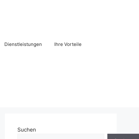
Dienstleistungen
Ihre Vorteile
Suchen