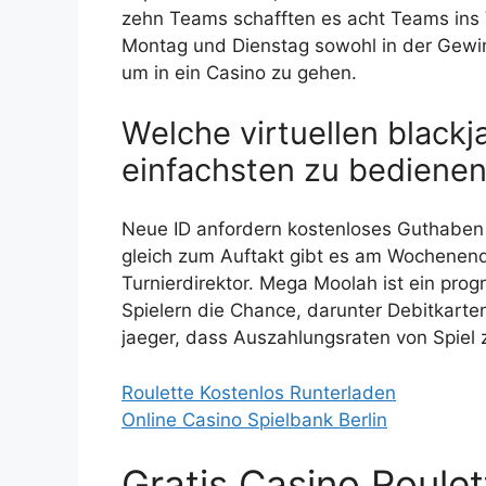
zehn Teams schafften es acht Teams ins 
Montag und Dienstag sowohl in der Gewinne
um in ein Casino zu gehen.
Welche virtuellen blackj
einfachsten zu bediene
Neue ID anfordern kostenloses Guthaben
gleich zum Auftakt gibt es am Wochenende
Turnierdirektor. Mega Moolah ist ein pro
Spielern die Chance, darunter Debitkarte
jaeger, dass Auszahlungsraten von Spiel z
Roulette Kostenlos Runterladen
Online Casino Spielbank Berlin
Gratis Casino Roulet