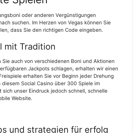
hlungsboni oder anderen Vergünstigungen
anach suchen. Im Herzen von Vegas können Sie
elen, dass Sie den richtigen Code eingeben.
 mit Tradition
 Sie auch von verschiedenen Boni und Aktionen
 verfügbaren Jackpots schlagen, erhalten wir einen
reispiele erhalten Sie vor Beginn jeder Drehung
in diesem Social Casino über 300 Spiele im
t sich unser Eindruck jedoch schnell, schnelle
obile Website.
s und strategien für erfolg