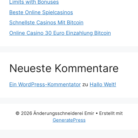
Limits with Bonuses
Beste Online Spielcasinos
Schnellste Casinos Mit Bitcoin
Online Casino 30 Euro Einzahlung Bitcoin
Neueste Kommentare
Ein WordPress-Kommentator
zu
Hallo Welt!
© 2026 Änderungsschneiderei Emir
• Erstellt mit
GeneratePress