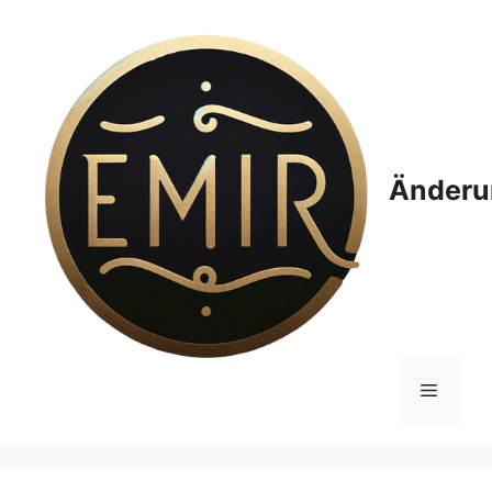
Zum
Inhalt
springen
Änderu
Menü