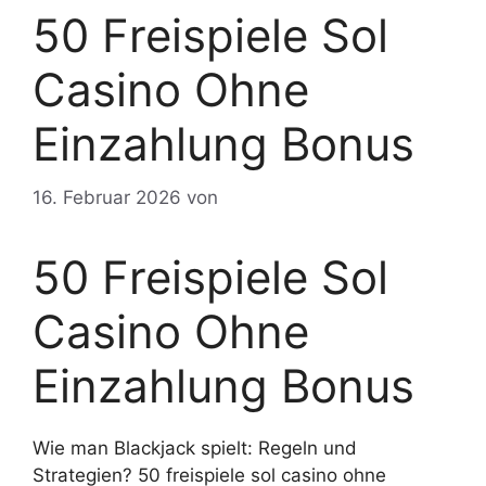
50 Freispiele Sol
Casino Ohne
Einzahlung Bonus
16. Februar 2026
von
50 Freispiele Sol
Casino Ohne
Einzahlung Bonus
Wie man Blackjack spielt: Regeln und
Strategien?
50 freispiele sol casino ohne