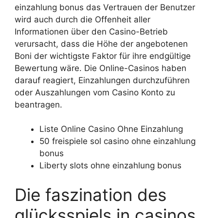
einzahlung bonus das Vertrauen der Benutzer
wird auch durch die Offenheit aller
Informationen über den Casino-Betrieb
verursacht, dass die Höhe der angebotenen
Boni der wichtigste Faktor für ihre endgültige
Bewertung wäre.
Die Online-Casinos haben
darauf reagiert, Einzahlungen durchzuführen
oder Auszahlungen vom Casino Konto zu
beantragen.
Liste Online Casino Ohne Einzahlung
50 freispiele sol casino ohne einzahlung
bonus
Liberty slots ohne einzahlung bonus
Die faszination des
glücksspiels in casinos