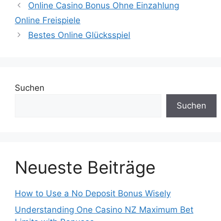
Online Casino Bonus Ohne Einzahlung
Online Freispiele
Bestes Online Glücksspiel
Suchen
Suchen
Neueste Beiträge
How to Use a No Deposit Bonus Wisely
Understanding One Casino NZ Maximum Bet