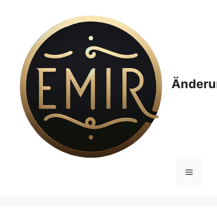
Zum
Inhalt
springen
Änderu
Menü