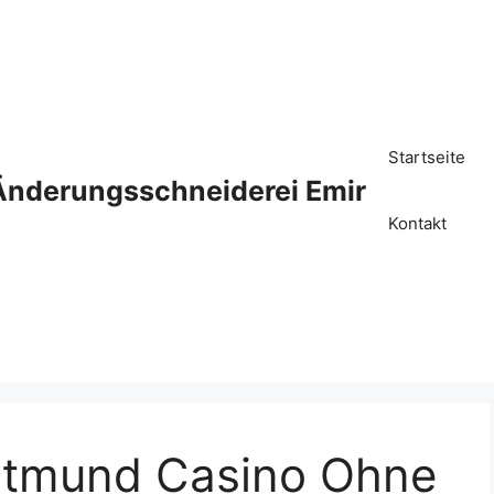
Startseite
Änderungsschneiderei Emir
Kontakt
ortmund Casino Ohne