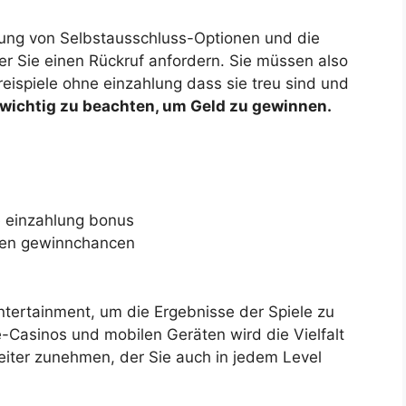
llung von Selbstausschluss-Optionen und die
r Sie einen Rückruf anfordern. Sie müssen also
freispiele ohne einzahlung dass sie treu sind und
h wichtig zu beachten, um Geld zu gewinnen.
e einzahlung bonus
sten gewinnchancen
Entertainment, um die Ergebnisse der Spiele zu
-Casinos und mobilen Geräten wird die Vielfalt
weiter zunehmen, der Sie auch in jedem Level